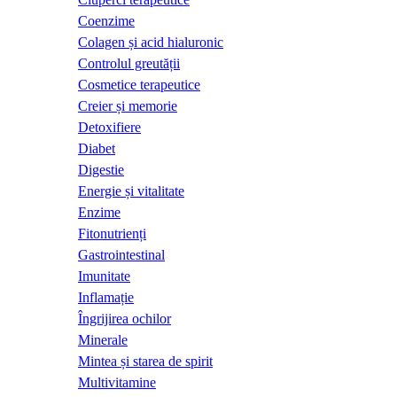
Coenzime
Colagen și acid hialuronic
Controlul greutății
Cosmetice terapeutice
Creier și memorie
Detoxifiere
Diabet
Digestie
Energie și vitalitate
Enzime
Fitonutrienți
Gastrointestinal
Imunitate
Inflamație
Îngrijirea ochilor
Minerale
Mintea și starea de spirit
Multivitamine