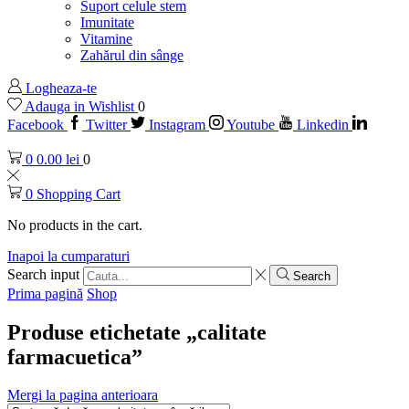
Suport celule stem
Imunitate
Vitamine
Zahărul din sânge
Logheaza-te
Adauga in Wishlist
0
Facebook
Twitter
Instagram
Youtube
Linkedin
0
0.00
lei
0
0
Shopping Cart
No products in the cart.
Inapoi la cumparaturi
Search input
Search
Prima pagină
Shop
Produse etichetate „calitate
farmacuetica”
Mergi la pagina anterioara