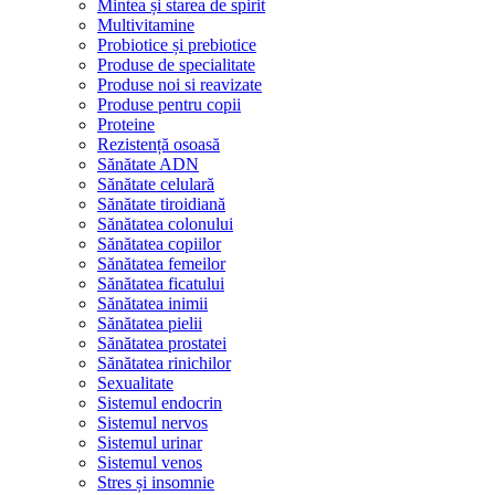
Mintea și starea de spirit
Multivitamine
Probiotice și prebiotice
Produse de specialitate
Produse noi si reavizate
Produse pentru copii
Proteine
Rezistență osoasă
Sănătate ADN
Sănătate celulară
Sănătate tiroidiană
Sănătatea colonului
Sănătatea copiilor
Sănătatea femeilor
Sănătatea ficatului
Sănătatea inimii
Sănătatea pielii
Sănătatea prostatei
Sănătatea rinichilor
Sexualitate
Sistemul endocrin
Sistemul nervos
Sistemul urinar
Sistemul venos
Stres și insomnie