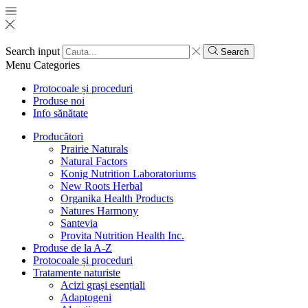
Search input
Search
Menu
Categories
Protocoale și proceduri
Produse noi
Info sănătate
Producători
Prairie Naturals
Natural Factors
Konig Nutrition Laboratoriums
New Roots Herbal
Organika Health Products
Natures Harmony
Santevia
Provita Nutrition Health Inc.
Produse de la A-Z
Protocoale și proceduri
Tratamente naturiste
Acizi grași esențiali
Adaptogeni