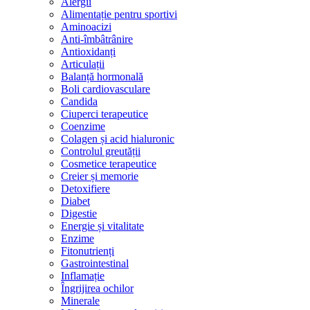
Alergii
Alimentație pentru sportivi
Aminoacizi
Anti-îmbâtrânire
Antioxidanți
Articulații
Balanță hormonală
Boli cardiovasculare
Candida
Ciuperci terapeutice
Coenzime
Colagen și acid hialuronic
Controlul greutății
Cosmetice terapeutice
Creier și memorie
Detoxifiere
Diabet
Digestie
Energie și vitalitate
Enzime
Fitonutrienți
Gastrointestinal
Inflamație
Îngrijirea ochilor
Minerale