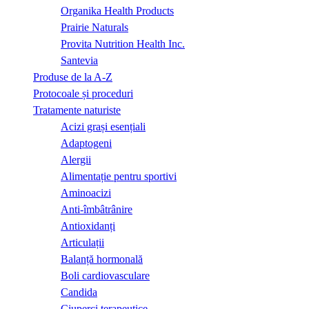
Organika Health Products
Prairie Naturals
Provita Nutrition Health Inc.
Santevia
Produse de la A-Z
Protocoale și proceduri
Tratamente naturiste
Acizi grași esențiali
Adaptogeni
Alergii
Alimentație pentru sportivi
Aminoacizi
Anti-îmbâtrânire
Antioxidanți
Articulații
Balanță hormonală
Boli cardiovasculare
Candida
Ciuperci terapeutice