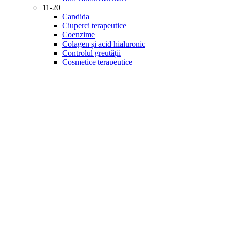
11-20
Candida
Ciuperci terapeutice
Coenzime
Colagen și acid hialuronic
Controlul greutății
Cosmetice terapeutice
Creier și memorie
Detoxifiere
Diabet
21-30
Digestie
Energie și vitalitate
Enzime
Fitonutrienți
Gastrointestinal
Imunitate
Inflamație
Îngrijirea ochilor
Minerale
31-40
Mintea și starea de spirit
Multivitamine
Probiotice și prebiotice
Produse de specialitate