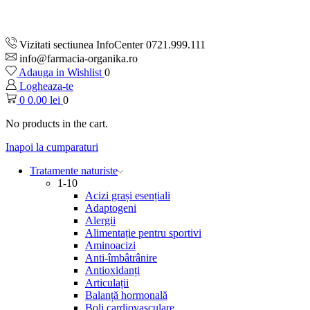
Vizitati sectiunea InfoCenter 0721.999.111
info@farmacia-organika.ro
Adauga in Wishlist
0
Logheaza-te
0
0.00
lei
0
No products in the cart.
Inapoi la cumparaturi
Tratamente naturiste
1-10
Acizi grași esențiali
Adaptogeni
Alergii
Alimentație pentru sportivi
Aminoacizi
Anti-îmbâtrânire
Antioxidanți
Articulații
Balanță hormonală
Boli cardiovasculare