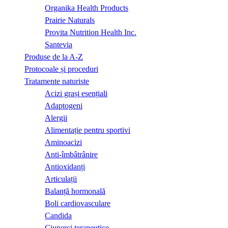
Organika Health Products
Prairie Naturals
Provita Nutrition Health Inc.
Santevia
Produse de la A-Z
Protocoale și proceduri
Tratamente naturiste
Acizi grași esențiali
Adaptogeni
Alergii
Alimentație pentru sportivi
Aminoacizi
Anti-îmbâtrânire
Antioxidanți
Articulații
Balanță hormonală
Boli cardiovasculare
Candida
Ciuperci terapeutice