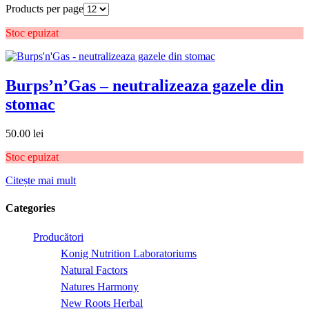
Products per page
Stoc epuizat
Burps’n’Gas – neutralizeaza gazele din
stomac
50.00
lei
Stoc epuizat
Citește mai mult
Categories
Producători
Konig Nutrition Laboratoriums
Natural Factors
Natures Harmony
New Roots Herbal