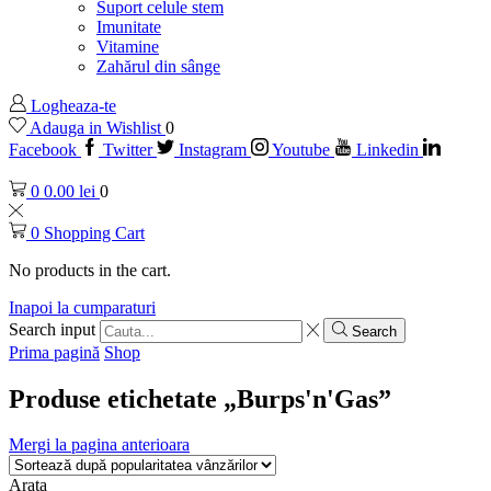
Suport celule stem
Imunitate
Vitamine
Zahărul din sânge
Logheaza-te
Adauga in Wishlist
0
Facebook
Twitter
Instagram
Youtube
Linkedin
0
0.00
lei
0
0
Shopping Cart
No products in the cart.
Inapoi la cumparaturi
Search input
Search
Prima pagină
Shop
Produse etichetate „Burps'n'Gas”
Mergi la pagina anterioara
Arata