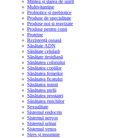
Mintea și starea de spirit
Multivitamine
Probiotice și prebiotice
Produse de specialitate
Produse noi si reavizate
Produse pentru copii
Proteine
Rezistență osoasă
Sănătate ADN
Sănătate celulară
Sănătate tiroidiană
Sănătatea colonului
Sănătatea copiilor
Sănătatea femeilor
Sănătatea ficatului
Sănătatea inimii
Sănătatea pielii
Sănătatea prostatei
Sănătatea rinichilor
Sexualitate
Sistemul endocrin
Sistemul nervos
Sistemul urinar
Sistemul venos
Stres și insomnie