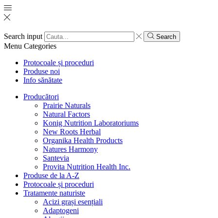
Search input
Search
Menu
Categories
Protocoale și proceduri
Produse noi
Info sănătate
Producători
Prairie Naturals
Natural Factors
Konig Nutrition Laboratoriums
New Roots Herbal
Organika Health Products
Natures Harmony
Santevia
Provita Nutrition Health Inc.
Produse de la A-Z
Protocoale și proceduri
Tratamente naturiste
Acizi grași esențiali
Adaptogeni