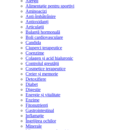
Alergii
Alimentație pentru sportivi
Aminoacizi
Anti-îmbâtrânire
Antioxidanți
Articulații
Balanță hormonală
Boli cardiovasculare
Candida
Ciuperci terapeutice
Coenzime
Colagen și acid hialuronic
Controlul greutății
Cosmetice terapeutice
Creier și memorie
Detoxifiere
Diabet
Digestie
Energie și vitalitate
Enzime
Fitonutrienți
Gastrointestinal
Inflamație
Îngrijirea ochilor
Minerale