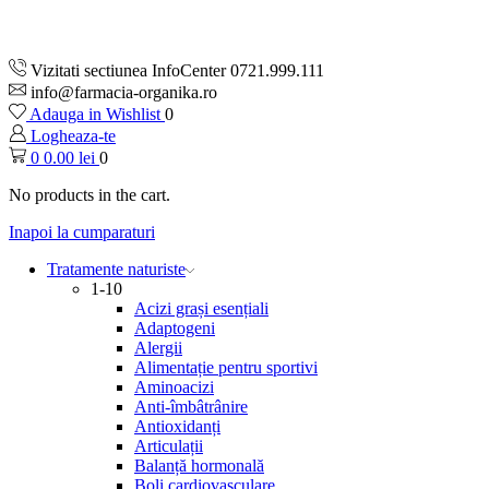
Vizitati sectiunea InfoCenter 0721.999.111
info@farmacia-organika.ro
Adauga in Wishlist
0
Logheaza-te
0
0.00
lei
0
No products in the cart.
Inapoi la cumparaturi
Tratamente naturiste
1-10
Acizi grași esențiali
Adaptogeni
Alergii
Alimentație pentru sportivi
Aminoacizi
Anti-îmbâtrânire
Antioxidanți
Articulații
Balanță hormonală
Boli cardiovasculare