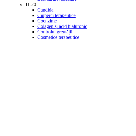
11-20
Candida
Ciuperci terapeutice
Coenzime
Colagen și acid hialuronic
Controlul greutății
Cosmetice terapeutice
Creier și memorie
Detoxifiere
Diabet
21-30
Digestie
Energie și vitalitate
Enzime
Fitonutrienți
Gastrointestinal
Imunitate
Inflamație
Îngrijirea ochilor
Minerale
31-40
Mintea și starea de spirit
Multivitamine
Probiotice și prebiotice
Produse de specialitate