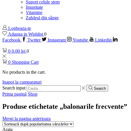
Suport celule stem
Imunitate
Vitamine
Zahărul din sânge
Logheaza-te
Adauga in Wishlist
0
Facebook
Twitter
Instagram
Youtube
Linkedin
0
0.00
lei
0
0
Shopping Cart
No products in the cart.
Inapoi la cumparaturi
Search input
Search
Prima pagină
Shop
Produse etichetate „balonarile frecvente”
Mergi la pagina anterioara
Arata