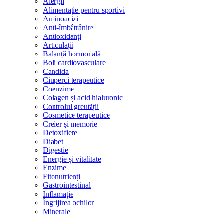
Alergii
Alimentație pentru sportivi
Aminoacizi
Anti-îmbâtrânire
Antioxidanți
Articulații
Balanță hormonală
Boli cardiovasculare
Candida
Ciuperci terapeutice
Coenzime
Colagen și acid hialuronic
Controlul greutății
Cosmetice terapeutice
Creier și memorie
Detoxifiere
Diabet
Digestie
Energie și vitalitate
Enzime
Fitonutrienți
Gastrointestinal
Inflamație
Îngrijirea ochilor
Minerale