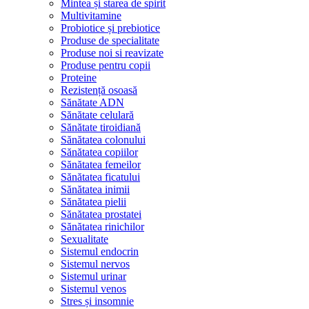
Mintea și starea de spirit
Multivitamine
Probiotice și prebiotice
Produse de specialitate
Produse noi si reavizate
Produse pentru copii
Proteine
Rezistență osoasă
Sănătate ADN
Sănătate celulară
Sănătate tiroidiană
Sănătatea colonului
Sănătatea copiilor
Sănătatea femeilor
Sănătatea ficatului
Sănătatea inimii
Sănătatea pielii
Sănătatea prostatei
Sănătatea rinichilor
Sexualitate
Sistemul endocrin
Sistemul nervos
Sistemul urinar
Sistemul venos
Stres și insomnie