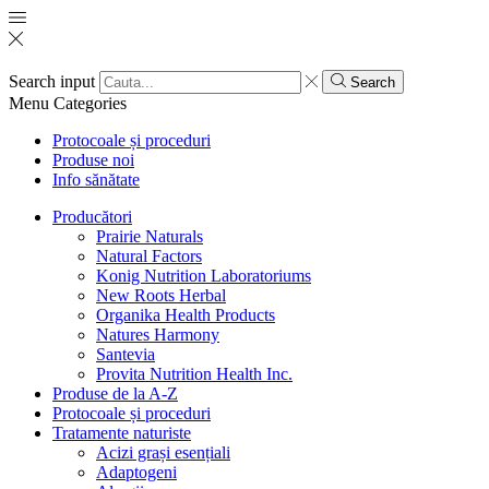
Search input
Search
Menu
Categories
Protocoale și proceduri
Produse noi
Info sănătate
Producători
Prairie Naturals
Natural Factors
Konig Nutrition Laboratoriums
New Roots Herbal
Organika Health Products
Natures Harmony
Santevia
Provita Nutrition Health Inc.
Produse de la A-Z
Protocoale și proceduri
Tratamente naturiste
Acizi grași esențiali
Adaptogeni