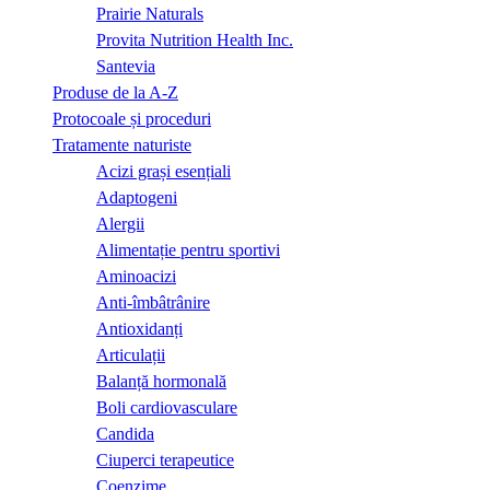
Prairie Naturals
Provita Nutrition Health Inc.
Santevia
Produse de la A-Z
Protocoale și proceduri
Tratamente naturiste
Acizi grași esențiali
Adaptogeni
Alergii
Alimentație pentru sportivi
Aminoacizi
Anti-îmbâtrânire
Antioxidanți
Articulații
Balanță hormonală
Boli cardiovasculare
Candida
Ciuperci terapeutice
Coenzime