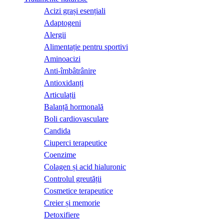
Acizi grași esențiali
Adaptogeni
Alergii
Alimentație pentru sportivi
Aminoacizi
Anti-îmbâtrânire
Antioxidanți
Articulații
Balanță hormonală
Boli cardiovasculare
Candida
Ciuperci terapeutice
Coenzime
Colagen și acid hialuronic
Controlul greutății
Cosmetice terapeutice
Creier și memorie
Detoxifiere