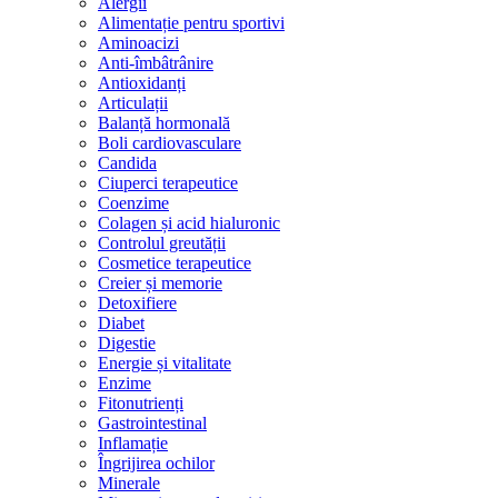
Alergii
Alimentație pentru sportivi
Aminoacizi
Anti-îmbâtrânire
Antioxidanți
Articulații
Balanță hormonală
Boli cardiovasculare
Candida
Ciuperci terapeutice
Coenzime
Colagen și acid hialuronic
Controlul greutății
Cosmetice terapeutice
Creier și memorie
Detoxifiere
Diabet
Digestie
Energie și vitalitate
Enzime
Fitonutrienți
Gastrointestinal
Inflamație
Îngrijirea ochilor
Minerale