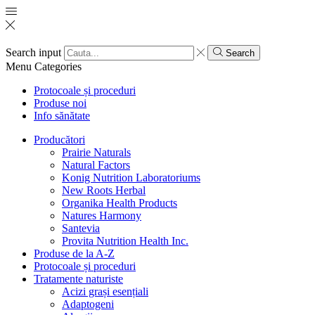
Search input
Search
Menu
Categories
Protocoale și proceduri
Produse noi
Info sănătate
Producători
Prairie Naturals
Natural Factors
Konig Nutrition Laboratoriums
New Roots Herbal
Organika Health Products
Natures Harmony
Santevia
Provita Nutrition Health Inc.
Produse de la A-Z
Protocoale și proceduri
Tratamente naturiste
Acizi grași esențiali
Adaptogeni