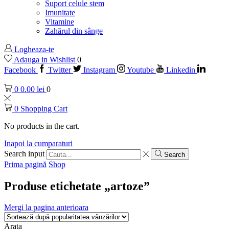
Suport celule stem
Imunitate
Vitamine
Zahărul din sânge
Logheaza-te
Adauga in Wishlist
0
Facebook
Twitter
Instagram
Youtube
Linkedin
0
0.00
lei
0
0
Shopping Cart
No products in the cart.
Inapoi la cumparaturi
Search input
Search
Prima pagină
Shop
Produse etichetate „artoze”
Mergi la pagina anterioara
Arata