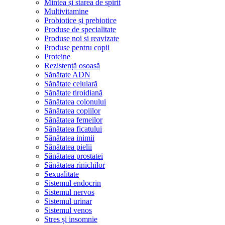
Mintea și starea de spirit
Multivitamine
Probiotice și prebiotice
Produse de specialitate
Produse noi si reavizate
Produse pentru copii
Proteine
Rezistență osoasă
Sănătate ADN
Sănătate celulară
Sănătate tiroidiană
Sănătatea colonului
Sănătatea copiilor
Sănătatea femeilor
Sănătatea ficatului
Sănătatea inimii
Sănătatea pielii
Sănătatea prostatei
Sănătatea rinichilor
Sexualitate
Sistemul endocrin
Sistemul nervos
Sistemul urinar
Sistemul venos
Stres și insomnie