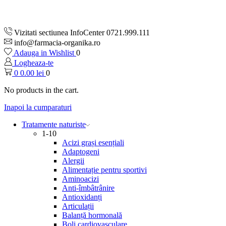
Vizitati sectiunea InfoCenter 0721.999.111
info@farmacia-organika.ro
Adauga in Wishlist
0
Logheaza-te
0
0.00
lei
0
No products in the cart.
Inapoi la cumparaturi
Tratamente naturiste
1-10
Acizi grași esențiali
Adaptogeni
Alergii
Alimentație pentru sportivi
Aminoacizi
Anti-îmbâtrânire
Antioxidanți
Articulații
Balanță hormonală
Boli cardiovasculare