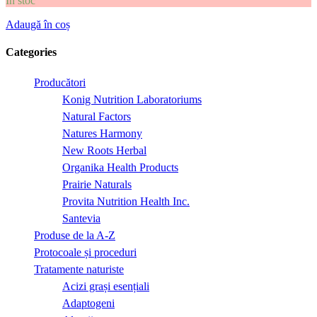
În stoc
Adaugă în coș
Categories
Producători
Konig Nutrition Laboratoriums
Natural Factors
Natures Harmony
New Roots Herbal
Organika Health Products
Prairie Naturals
Provita Nutrition Health Inc.
Santevia
Produse de la A-Z
Protocoale și proceduri
Tratamente naturiste
Acizi grași esențiali
Adaptogeni