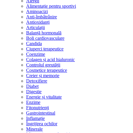
Alergii
Alimentație pentru sportivi
Aminoacizi
Anti-îmbâtrânire
Antioxidanți
Articulații
Balanță hormonală
Boli cardiovasculare
Candida
Ciuperci terapeutice
Coenzime
Colagen și acid hialuronic
Controlul greutății
Cosmetice terapeutice
Creier și memorie
Detoxifiere
Diabet
Digestie
Energie și vitalitate
Enzime
Fitonutrienți
Gastrointestinal
Inflamație
Îngrijirea ochilor
Minerale