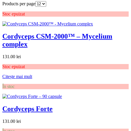
Products per page
Stoc epuizat
Cordyceps CSM-2000™ – Mycelium
complex
131.00
lei
Stoc epuizat
Citește mai mult
În stoc
Cordyceps Forte
131.00
lei