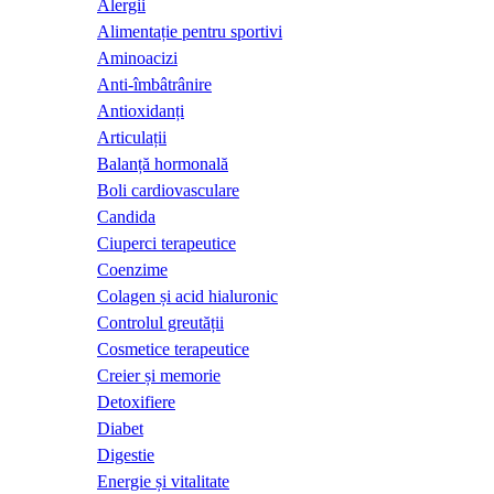
Alergii
Alimentație pentru sportivi
Aminoacizi
Anti-îmbâtrânire
Antioxidanți
Articulații
Balanță hormonală
Boli cardiovasculare
Candida
Ciuperci terapeutice
Coenzime
Colagen și acid hialuronic
Controlul greutății
Cosmetice terapeutice
Creier și memorie
Detoxifiere
Diabet
Digestie
Energie și vitalitate