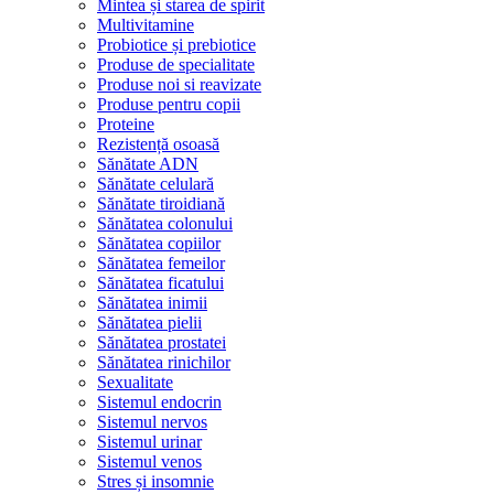
Mintea și starea de spirit
Multivitamine
Probiotice și prebiotice
Produse de specialitate
Produse noi si reavizate
Produse pentru copii
Proteine
Rezistență osoasă
Sănătate ADN
Sănătate celulară
Sănătate tiroidiană
Sănătatea colonului
Sănătatea copiilor
Sănătatea femeilor
Sănătatea ficatului
Sănătatea inimii
Sănătatea pielii
Sănătatea prostatei
Sănătatea rinichilor
Sexualitate
Sistemul endocrin
Sistemul nervos
Sistemul urinar
Sistemul venos
Stres și insomnie