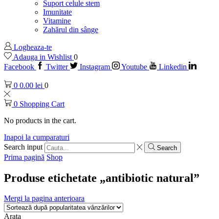
Suport celule stem
Imunitate
Vitamine
Zahărul din sânge
Logheaza-te
Adauga in Wishlist
0
Facebook
Twitter
Instagram
Youtube
Linkedin
0
0.00
lei
0
0
Shopping Cart
No products in the cart.
Inapoi la cumparaturi
Search input
Search
Prima pagină
Shop
Produse etichetate „antibiotic natural”
Mergi la pagina anterioara
Arata