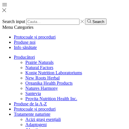
Search input
Search
Menu
Categories
Protocoale și proceduri
Produse noi
Info sănătate
Producători
Prairie Naturals
Natural Factors
Konig Nutrition Laboratoriums
New Roots Herbal
Organika Health Products
Natures Harmony
Santevia
Provita Nutrition Health Inc.
Produse de la A-Z
Protocoale și proceduri
Tratamente naturiste
Acizi grași esențiali
Adaptogeni