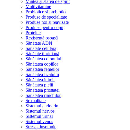
Mintea și starea de spirit
Multivitamine
Probiotice și prebiotice
Produse de specialitate
Produse noi si reavizate
Produse pentru copii
Proteine
Rezistență osoasă
Sănătate ADN
Sănătate celulară
Sănătate tiroidiană
Sănătatea colonului
Sănătatea copiilor
Sănătatea femeilor
Sănătatea ficatului
Sănătatea inimii
Sănătatea pielii
Sănătatea prostatei
Sănătatea rinichilor
Sexualitate
Sistemul endocrin
Sistemul nervos
Sistemul urinar
Sistemul venos
Stres și insomnie