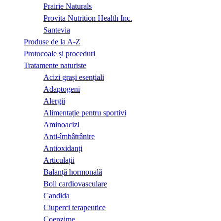
Prairie Naturals
Provita Nutrition Health Inc.
Santevia
Produse de la A-Z
Protocoale și proceduri
Tratamente naturiste
Acizi grași esențiali
Adaptogeni
Alergii
Alimentație pentru sportivi
Aminoacizi
Anti-îmbâtrânire
Antioxidanți
Articulații
Balanță hormonală
Boli cardiovasculare
Candida
Ciuperci terapeutice
Coenzime