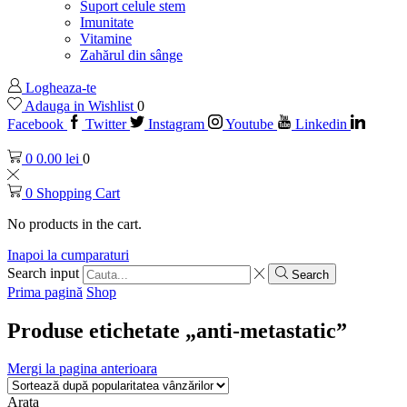
Suport celule stem
Imunitate
Vitamine
Zahărul din sânge
Logheaza-te
Adauga in Wishlist
0
Facebook
Twitter
Instagram
Youtube
Linkedin
0
0.00
lei
0
0
Shopping Cart
No products in the cart.
Inapoi la cumparaturi
Search input
Search
Prima pagină
Shop
Produse etichetate „anti-metastatic”
Mergi la pagina anterioara
Arata