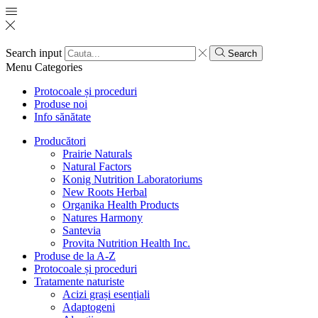
Search input
Search
Menu
Categories
Protocoale și proceduri
Produse noi
Info sănătate
Producători
Prairie Naturals
Natural Factors
Konig Nutrition Laboratoriums
New Roots Herbal
Organika Health Products
Natures Harmony
Santevia
Provita Nutrition Health Inc.
Produse de la A-Z
Protocoale și proceduri
Tratamente naturiste
Acizi grași esențiali
Adaptogeni