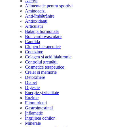
Alergii
Alimentație pentru sportivi
Aminoacizi
Anti-îmbâtrânire
Antioxidanți
Articulații
Balanță hormonală
Boli cardiovasculare
Candida
Ciuperci terapeutice
Coenzime
Colagen și acid hialuronic
Controlul greutății
Cosmetice terapeutice
Creier și memorie
Detoxifiere
Diabet
Digestie
Energie și vitalitate
Enzime
Fitonutrienți
Gastrointestinal
Inflamație
Îngrijirea ochilor
Minerale