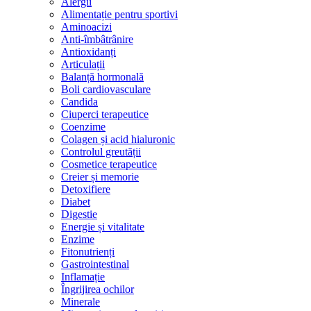
Alergii
Alimentație pentru sportivi
Aminoacizi
Anti-îmbâtrânire
Antioxidanți
Articulații
Balanță hormonală
Boli cardiovasculare
Candida
Ciuperci terapeutice
Coenzime
Colagen și acid hialuronic
Controlul greutății
Cosmetice terapeutice
Creier și memorie
Detoxifiere
Diabet
Digestie
Energie și vitalitate
Enzime
Fitonutrienți
Gastrointestinal
Inflamație
Îngrijirea ochilor
Minerale