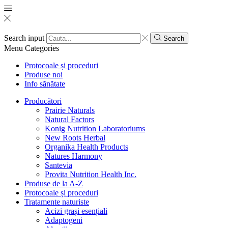
Search input
Search
Menu
Categories
Protocoale și proceduri
Produse noi
Info sănătate
Producători
Prairie Naturals
Natural Factors
Konig Nutrition Laboratoriums
New Roots Herbal
Organika Health Products
Natures Harmony
Santevia
Provita Nutrition Health Inc.
Produse de la A-Z
Protocoale și proceduri
Tratamente naturiste
Acizi grași esențiali
Adaptogeni