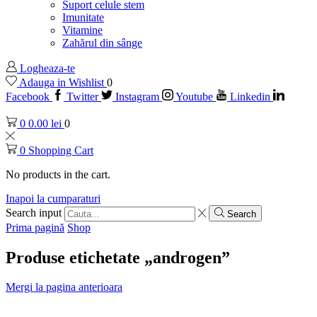
Suport celule stem
Imunitate
Vitamine
Zahărul din sânge
Logheaza-te
Adauga in Wishlist
0
Facebook
Twitter
Instagram
Youtube
Linkedin
0
0.00
lei
0
0
Shopping Cart
No products in the cart.
Inapoi la cumparaturi
Search input
Search
Prima pagină
Shop
Produse etichetate „androgen”
Mergi la pagina anterioara