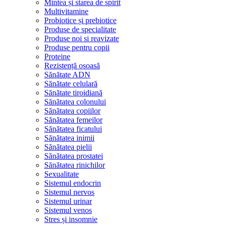
Mintea și starea de spirit
Multivitamine
Probiotice și prebiotice
Produse de specialitate
Produse noi si reavizate
Produse pentru copii
Proteine
Rezistență osoasă
Sănătate ADN
Sănătate celulară
Sănătate tiroidiană
Sănătatea colonului
Sănătatea copiilor
Sănătatea femeilor
Sănătatea ficatului
Sănătatea inimii
Sănătatea pielii
Sănătatea prostatei
Sănătatea rinichilor
Sexualitate
Sistemul endocrin
Sistemul nervos
Sistemul urinar
Sistemul venos
Stres și insomnie