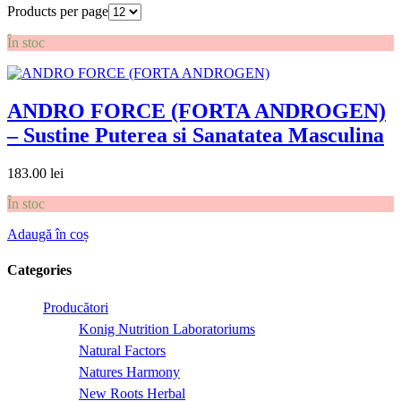
Products per page
În stoc
ANDRO FORCE (FORTA ANDROGEN)
– Sustine Puterea si Sanatatea Masculina
183.00
lei
În stoc
Adaugă în coș
Categories
Producători
Konig Nutrition Laboratoriums
Natural Factors
Natures Harmony
New Roots Herbal