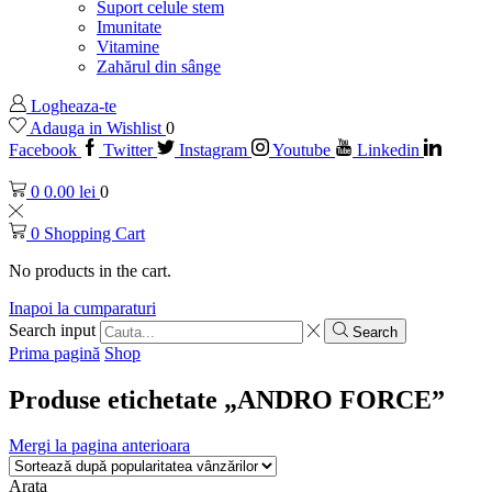
Suport celule stem
Imunitate
Vitamine
Zahărul din sânge
Logheaza-te
Adauga in Wishlist
0
Facebook
Twitter
Instagram
Youtube
Linkedin
0
0.00
lei
0
0
Shopping Cart
No products in the cart.
Inapoi la cumparaturi
Search input
Search
Prima pagină
Shop
Produse etichetate „ANDRO FORCE”
Mergi la pagina anterioara
Arata