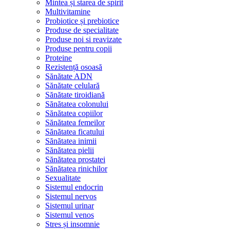
Mintea și starea de spirit
Multivitamine
Probiotice și prebiotice
Produse de specialitate
Produse noi si reavizate
Produse pentru copii
Proteine
Rezistență osoasă
Sănătate ADN
Sănătate celulară
Sănătate tiroidiană
Sănătatea colonului
Sănătatea copiilor
Sănătatea femeilor
Sănătatea ficatului
Sănătatea inimii
Sănătatea pielii
Sănătatea prostatei
Sănătatea rinichilor
Sexualitate
Sistemul endocrin
Sistemul nervos
Sistemul urinar
Sistemul venos
Stres și insomnie