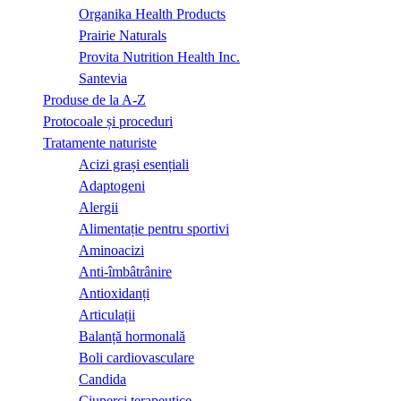
Organika Health Products
Prairie Naturals
Provita Nutrition Health Inc.
Santevia
Produse de la A-Z
Protocoale și proceduri
Tratamente naturiste
Acizi grași esențiali
Adaptogeni
Alergii
Alimentație pentru sportivi
Aminoacizi
Anti-îmbâtrânire
Antioxidanți
Articulații
Balanță hormonală
Boli cardiovasculare
Candida
Ciuperci terapeutice