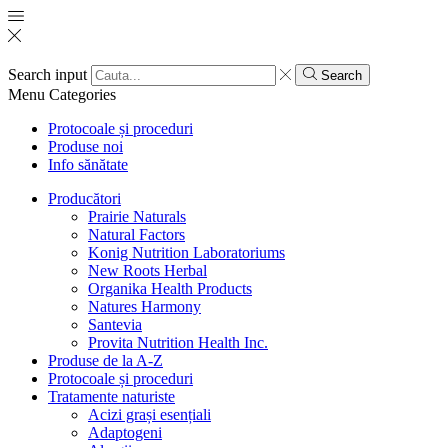
Search input
Search
Menu
Categories
Protocoale și proceduri
Produse noi
Info sănătate
Producători
Prairie Naturals
Natural Factors
Konig Nutrition Laboratoriums
New Roots Herbal
Organika Health Products
Natures Harmony
Santevia
Provita Nutrition Health Inc.
Produse de la A-Z
Protocoale și proceduri
Tratamente naturiste
Acizi grași esențiali
Adaptogeni