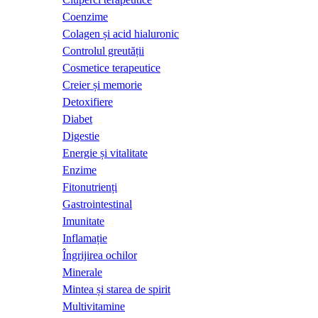
Coenzime
Colagen și acid hialuronic
Controlul greutății
Cosmetice terapeutice
Creier și memorie
Detoxifiere
Diabet
Digestie
Energie și vitalitate
Enzime
Fitonutrienți
Gastrointestinal
Imunitate
Inflamație
Îngrijirea ochilor
Minerale
Mintea și starea de spirit
Multivitamine