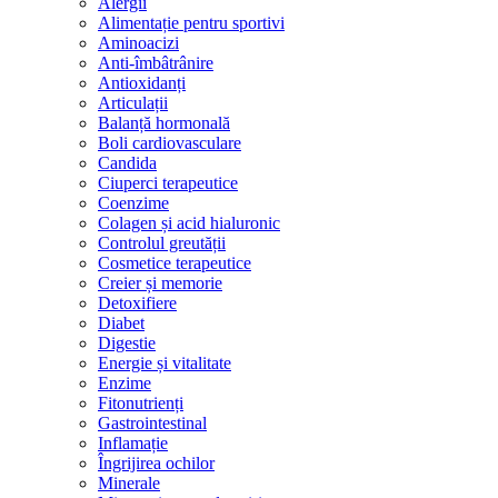
Alergii
Alimentație pentru sportivi
Aminoacizi
Anti-îmbâtrânire
Antioxidanți
Articulații
Balanță hormonală
Boli cardiovasculare
Candida
Ciuperci terapeutice
Coenzime
Colagen și acid hialuronic
Controlul greutății
Cosmetice terapeutice
Creier și memorie
Detoxifiere
Diabet
Digestie
Energie și vitalitate
Enzime
Fitonutrienți
Gastrointestinal
Inflamație
Îngrijirea ochilor
Minerale