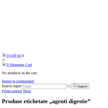
0
0.00
lei
0
0
Shopping Cart
No products in the cart.
Inapoi la cumparaturi
Search input
Search
Prima pagină
Shop
Produse etichetate „agenti digestie”