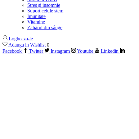
Stres și insomnie
Suport celule stem
Imunitate
Vitamine
Zahărul din sânge
Logheaza-te
Adauga in Wishlist
0
Facebook
Twitter
Instagram
Youtube
Linkedin