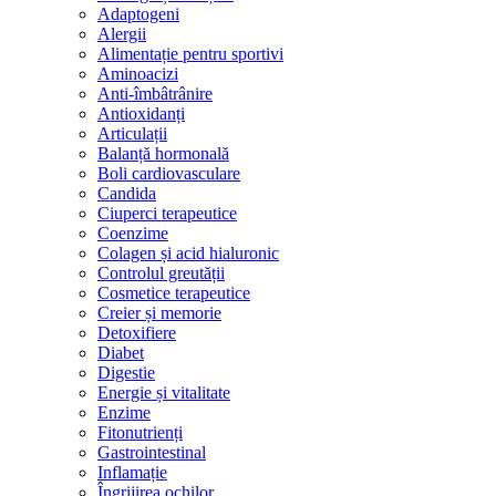
Adaptogeni
Alergii
Alimentație pentru sportivi
Aminoacizi
Anti-îmbâtrânire
Antioxidanți
Articulații
Balanță hormonală
Boli cardiovasculare
Candida
Ciuperci terapeutice
Coenzime
Colagen și acid hialuronic
Controlul greutății
Cosmetice terapeutice
Creier și memorie
Detoxifiere
Diabet
Digestie
Energie și vitalitate
Enzime
Fitonutrienți
Gastrointestinal
Inflamație
Îngrijirea ochilor