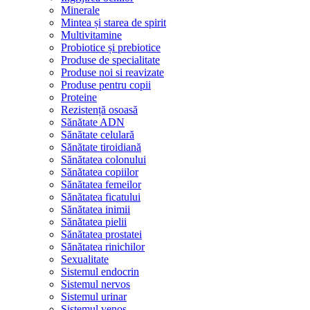
Minerale
Mintea și starea de spirit
Multivitamine
Probiotice și prebiotice
Produse de specialitate
Produse noi si reavizate
Produse pentru copii
Proteine
Rezistență osoasă
Sănătate ADN
Sănătate celulară
Sănătate tiroidiană
Sănătatea colonului
Sănătatea copiilor
Sănătatea femeilor
Sănătatea ficatului
Sănătatea inimii
Sănătatea pielii
Sănătatea prostatei
Sănătatea rinichilor
Sexualitate
Sistemul endocrin
Sistemul nervos
Sistemul urinar
Sistemul venos