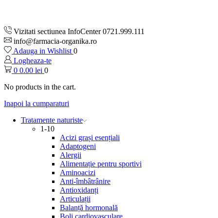
Vizitati sectiunea InfoCenter 0721.999.111
info@farmacia-organika.ro
Adauga in Wishlist
0
Logheaza-te
0
0.00
lei
0
No products in the cart.
Inapoi la cumparaturi
Tratamente naturiste
1-10
Acizi grași esențiali
Adaptogeni
Alergii
Alimentație pentru sportivi
Aminoacizi
Anti-îmbâtrânire
Antioxidanți
Articulații
Balanță hormonală
Boli cardiovasculare