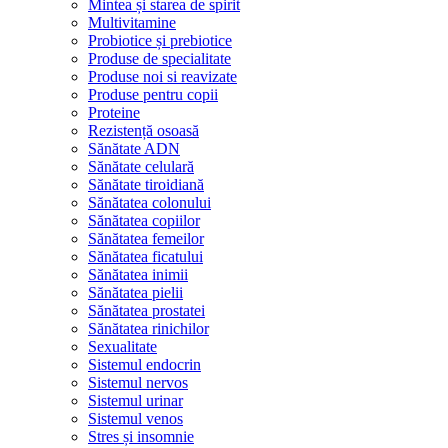
Mintea și starea de spirit
Multivitamine
Probiotice și prebiotice
Produse de specialitate
Produse noi si reavizate
Produse pentru copii
Proteine
Rezistență osoasă
Sănătate ADN
Sănătate celulară
Sănătate tiroidiană
Sănătatea colonului
Sănătatea copiilor
Sănătatea femeilor
Sănătatea ficatului
Sănătatea inimii
Sănătatea pielii
Sănătatea prostatei
Sănătatea rinichilor
Sexualitate
Sistemul endocrin
Sistemul nervos
Sistemul urinar
Sistemul venos
Stres și insomnie