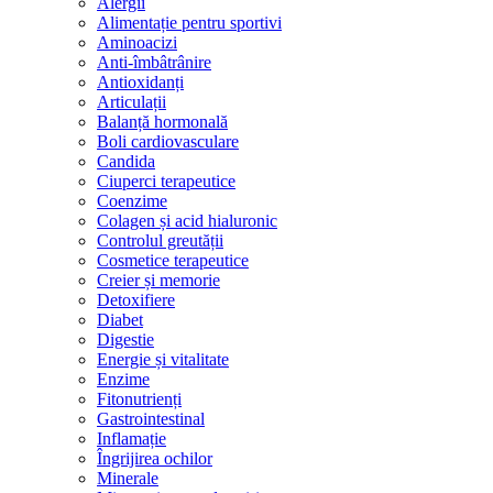
Alergii
Alimentație pentru sportivi
Aminoacizi
Anti-îmbâtrânire
Antioxidanți
Articulații
Balanță hormonală
Boli cardiovasculare
Candida
Ciuperci terapeutice
Coenzime
Colagen și acid hialuronic
Controlul greutății
Cosmetice terapeutice
Creier și memorie
Detoxifiere
Diabet
Digestie
Energie și vitalitate
Enzime
Fitonutrienți
Gastrointestinal
Inflamație
Îngrijirea ochilor
Minerale