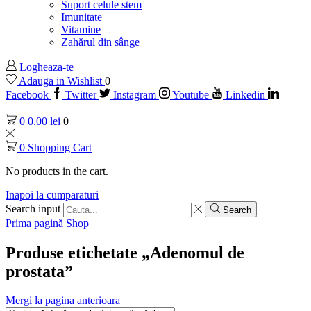
Suport celule stem
Imunitate
Vitamine
Zahărul din sânge
Logheaza-te
Adauga in Wishlist
0
Facebook
Twitter
Instagram
Youtube
Linkedin
0
0.00
lei
0
0
Shopping Cart
No products in the cart.
Inapoi la cumparaturi
Search input
Search
Prima pagină
Shop
Produse etichetate „Adenomul de
prostata”
Mergi la pagina anterioara