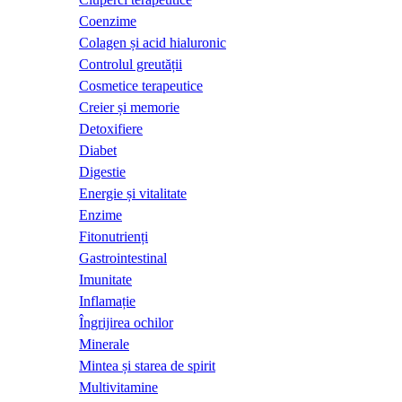
Coenzime
Colagen și acid hialuronic
Controlul greutății
Cosmetice terapeutice
Creier și memorie
Detoxifiere
Diabet
Digestie
Energie și vitalitate
Enzime
Fitonutrienți
Gastrointestinal
Imunitate
Inflamație
Îngrijirea ochilor
Minerale
Mintea și starea de spirit
Multivitamine