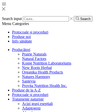
Search input
Search
Menu
Categories
Protocoale și proceduri
Produse noi
Info sănătate
Producători
Prairie Naturals
Natural Factors
Konig Nutrition Laboratoriums
New Roots Herbal
Organika Health Products
Natures Harmony
Santevia
Provita Nutrition Health Inc.
Produse de la A-Z
Protocoale și proceduri
Tratamente naturiste
Acizi grași esențiali
Adaptogeni