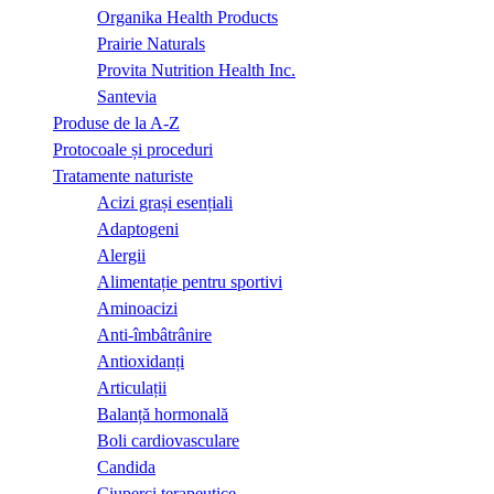
Organika Health Products
Prairie Naturals
Provita Nutrition Health Inc.
Santevia
Produse de la A-Z
Protocoale și proceduri
Tratamente naturiste
Acizi grași esențiali
Adaptogeni
Alergii
Alimentație pentru sportivi
Aminoacizi
Anti-îmbâtrânire
Antioxidanți
Articulații
Balanță hormonală
Boli cardiovasculare
Candida
Ciuperci terapeutice