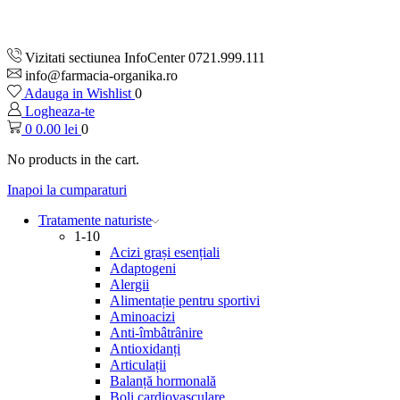
Vizitati sectiunea InfoCenter 0721.999.111
info@farmacia-organika.ro
Adauga in Wishlist
0
Logheaza-te
0
0.00
lei
0
No products in the cart.
Inapoi la cumparaturi
Tratamente naturiste
1-10
Acizi grași esențiali
Adaptogeni
Alergii
Alimentație pentru sportivi
Aminoacizi
Anti-îmbâtrânire
Antioxidanți
Articulații
Balanță hormonală
Boli cardiovasculare