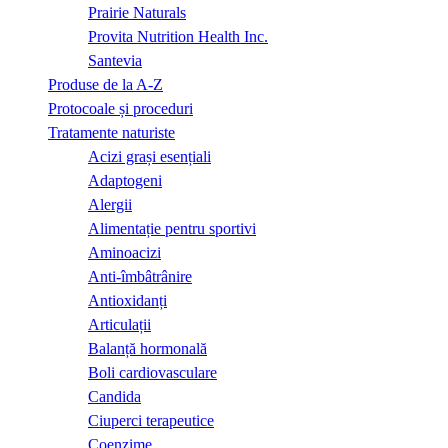
Prairie Naturals
Provita Nutrition Health Inc.
Santevia
Produse de la A-Z
Protocoale și proceduri
Tratamente naturiste
Acizi grași esențiali
Adaptogeni
Alergii
Alimentație pentru sportivi
Aminoacizi
Anti-îmbâtrânire
Antioxidanți
Articulații
Balanță hormonală
Boli cardiovasculare
Candida
Ciuperci terapeutice
Coenzime