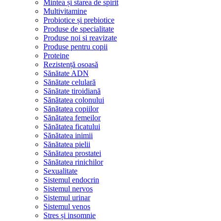
Mintea și starea de spirit
Multivitamine
Probiotice și prebiotice
Produse de specialitate
Produse noi si reavizate
Produse pentru copii
Proteine
Rezistență osoasă
Sănătate ADN
Sănătate celulară
Sănătate tiroidiană
Sănătatea colonului
Sănătatea copiilor
Sănătatea femeilor
Sănătatea ficatului
Sănătatea inimii
Sănătatea pielii
Sănătatea prostatei
Sănătatea rinichilor
Sexualitate
Sistemul endocrin
Sistemul nervos
Sistemul urinar
Sistemul venos
Stres și insomnie