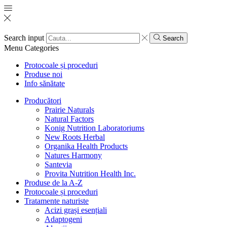
Search input
Search
Menu
Categories
Protocoale și proceduri
Produse noi
Info sănătate
Producători
Prairie Naturals
Natural Factors
Konig Nutrition Laboratoriums
New Roots Herbal
Organika Health Products
Natures Harmony
Santevia
Provita Nutrition Health Inc.
Produse de la A-Z
Protocoale și proceduri
Tratamente naturiste
Acizi grași esențiali
Adaptogeni