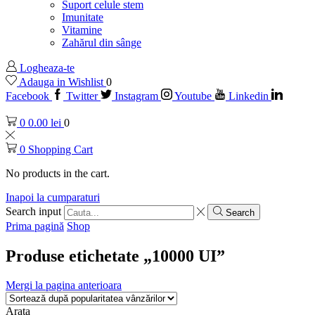
Suport celule stem
Imunitate
Vitamine
Zahărul din sânge
Logheaza-te
Adauga in Wishlist
0
Facebook
Twitter
Instagram
Youtube
Linkedin
0
0.00
lei
0
0
Shopping Cart
No products in the cart.
Inapoi la cumparaturi
Search input
Search
Prima pagină
Shop
Produse etichetate „10000 UI”
Mergi la pagina anterioara
Arata