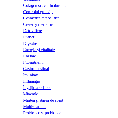
Colagen și acid hialuronic
Controlul greutății
Cosmetice terapeutice
Creier și memorie
Detoxifiere
Diabet
Digestie
Energie și vitalitate
Enzime
Fitonutrienți
Gastrointestinal
Imunitate
Inflamație
Îngrijirea ochilor
Minerale
Mintea și starea de spirit
Multivitamine
Probiotice și prebiotice