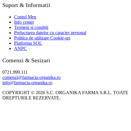
Suport & Informatii
Contul Meu
Info center
Termeni și condiții
Prelucrarea datelor cu caracter personal
Politica de utilizare Cookie-uri
Platforma SOL
ANPC
Comenzi & Sesizari
0721.999.111
comenzi@farmacia-organika.ro
info@farmacia-organika.ro
COPYRIGHT © 2026 S.C. ORGANIKA FARMA S.R.L. TOATE
DREPTURILE REZERVATE.