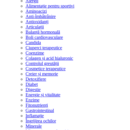
Alergii
Alimentație pentru sportivi
Aminoacizi
Anti-îmbâtrânire
Antioxidanți
Articulații
Balanță hormonală
Boli cardiovasculare
Candida
Ciuperci terapeutice
Coenzime
Colagen și acid hialuronic
Controlul greutății
Cosmetice terapeutice
Creier și memorie
Detoxifiere
Diabet
Digestie
Energie și vitalitate
Enzime
Fitonutrienți
Gastrointestinal
Inflamație
Îngrijirea ochilor
Minerale