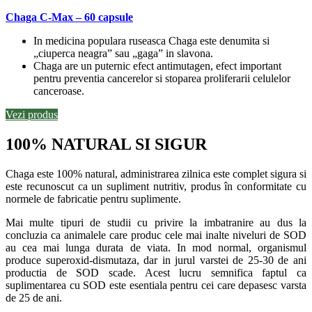
Chaga C-Max – 60 capsule
In medicina populara ruseasca Chaga este denumita si
„ciuperca neagra” sau „gaga” in slavona.
Chaga are un puternic efect antimutagen, efect important
pentru preventia cancerelor si stoparea proliferarii celulelor
canceroase.
Vezi produs
100% NATURAL SI SIGUR
Chaga este 100% natural, administrarea zilnica este complet sigura si
este recunoscut ca un supliment nutritiv, produs în conformitate cu
normele de fabricatie pentru suplimente.
Mai multe tipuri de studii cu privire la imbatranire au dus la
concluzia ca animalele care produc cele mai inalte niveluri de SOD
au cea mai lunga durata de viata. In mod normal, organismul
produce superoxid-dismutaza, dar in jurul varstei de 25-30 de ani
productia de SOD scade. Acest lucru semnifica faptul ca
suplimentarea cu SOD este esentiala pentru cei care depasesc varsta
de 25 de ani.