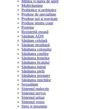
Mintea și starea de spirit
Multivitamine
Probiotice și prebiotice
Produse de specialitate
Produse noi si reavizate
Produse pentru copii
Proteine
Rezistență osoasă
Sănătate ADN
Sănătate celulară
Sănătate tiroidiană
Sănătatea colonului
Sănătatea copiilor
Sănătatea femeilor
Sănătatea ficatului
Sănătatea inimii
Sănătatea pielii
Sănătatea prostatei
Sănătatea rinichilor
Sexualitate
Sistemul endocrin
Sistemul nervos
Sistemul urinar
Sistemul venos
Stres și insomnie