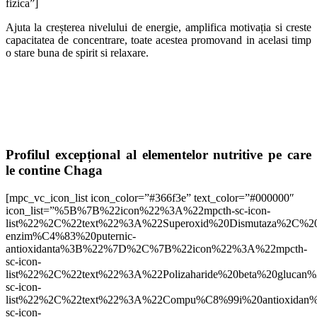
fizica”]
Ajuta la creșterea nivelului de energie, amplifica motivația si creste
capacitatea de concentrare, toate acestea promovand in acelasi timp
o stare buna de spirit si relaxare.
Profilul excepțional al elementelor nutritive pe care
le contine Chaga
[mpc_vc_icon_list icon_color=”#366f3e” text_color=”#000000″
icon_list=”%5B%7B%22icon%22%3A%22mpcth-sc-icon-
list%22%2C%22text%22%3A%22Superoxid%20Dismutaza%2C%20
enzim%C4%83%20puternic-
antioxidanta%3B%22%7D%2C%7B%22icon%22%3A%22mpcth-
sc-icon-
list%22%2C%22text%22%3A%22Polizaharide%20beta%20glu
sc-icon-
list%22%2C%22text%22%3A%22Compu%C8%99i%20antioxida
sc-icon-