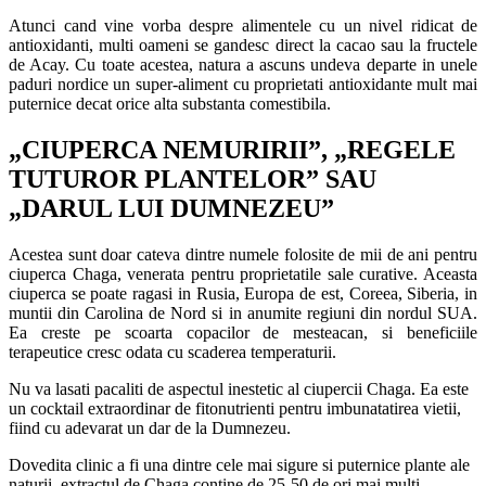
Atunci cand vine vorba despre alimentele cu un nivel ridicat de
antioxidanti, multi oameni se gandesc direct la cacao sau la fructele
de Acay. Cu toate acestea, natura a ascuns undeva departe in unele
paduri nordice un super-aliment cu proprietati antioxidante mult mai
puternice decat orice alta substanta comestibila.
„CIUPERCA NEMURIRII”, „REGELE
TUTUROR PLANTELOR” SAU
„DARUL LUI DUMNEZEU”
Acestea sunt doar cateva dintre numele folosite de mii de ani pentru
ciuperca Chaga, venerata pentru proprietatile sale curative. Aceasta
ciuperca se poate ragasi in Rusia, Europa de est, Coreea, Siberia, in
muntii din Carolina de Nord si in anumite regiuni din nordul SUA.
Ea creste pe scoarta copacilor de mesteacan, si beneficiile
terapeutice cresc odata cu scaderea temperaturii.
Nu va lasati pacaliti de aspectul inestetic al ciupercii Chaga. Ea este
un cocktail extraordinar de fitonutrienti pentru imbunatatirea vietii,
fiind cu adevarat un dar de la Dumnezeu.
Dovedita clinic a fi una dintre cele mai sigure si puternice plante ale
naturii, extractul de Chaga contine de 25-50 de ori mai multi