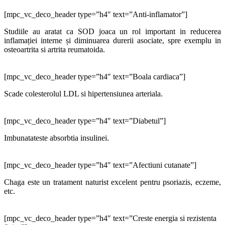
[mpc_vc_deco_header type=”h4″ text=”Anti-inflamator”]
Studiile au aratat ca SOD joaca un rol important in reducerea
inflamației interne și diminuarea durerii asociate, spre exemplu in
osteoartrita si artrita reumatoida.
[mpc_vc_deco_header type=”h4″ text=”Boala cardiaca”]
Scade colesterolul LDL si hipertensiunea arteriala.
[mpc_vc_deco_header type=”h4″ text=”Diabetul”]
Imbunatateste absorbtia insulinei.
[mpc_vc_deco_header type=”h4″ text=”Afectiuni cutanate”]
Chaga este un tratament naturist excelent pentru psoriazis, eczeme,
etc.
[mpc_vc_deco_header type=”h4″ text=”Creste energia si rezistenta