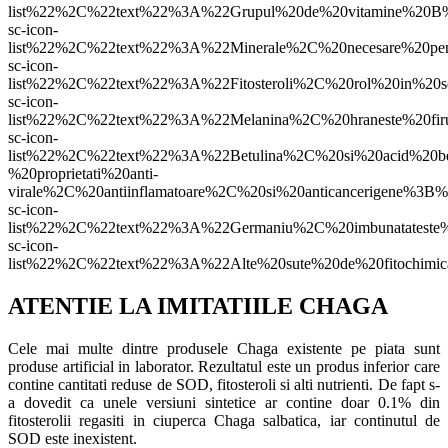
list%22%2C%22text%22%3A%22Grupul%20de%20vitamine%20B
sc-icon-
list%22%2C%22text%22%3A%22Minerale%2C%20necesare%20p
sc-icon-
list%22%2C%22text%22%3A%22Fitosteroli%2C%20rol%20in%2
sc-icon-
list%22%2C%22text%22%3A%22Melanina%2C%20hraneste%20f
sc-icon-
list%22%2C%22text%22%3A%22Betulina%2C%20si%20acid%20bet
%20proprietati%20anti-
virale%2C%20antiinflamatoare%2C%20si%20anticancerigen
sc-icon-
list%22%2C%22text%22%3A%22Germaniu%2C%20imbunatateste%20
sc-icon-
list%22%2C%22text%22%3A%22Alte%20sute%20de%20fitochimica
ATENTIE LA IMITATIILE CHAGA
Cele mai multe dintre produsele Chaga existente pe piata sunt
produse artificial in laborator. Rezultatul este un produs inferior care
contine cantitati reduse de SOD, fitosteroli si alti nutrienti. De fapt s-
a dovedit ca unele versiuni sintetice ar contine doar 0.1% din
fitosterolii regasiti in ciuperca Chaga salbatica, iar continutul de
SOD este inexistent.