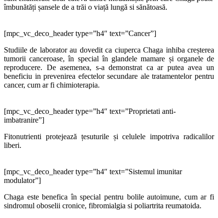
îmbunătăți șansele de a trăi o viață lungă si sănătoasă.
[mpc_vc_deco_header type=”h4″ text=”Cancer”]
Studiile de laborator au dovedit ca ciuperca Chaga inhiba creșterea
tumorii canceroase, în special în glandele mamare și organele de
reproducere. De asemenea, s-a demonstrat ca ar putea avea un
beneficiu in prevenirea efectelor secundare ale tratamentelor pentru
cancer, cum ar fi chimioterapia.
[mpc_vc_deco_header type=”h4″ text=”Proprietati anti-
imbatranire”]
Fitonutrienti protejează țesuturile și celulele impotriva radicalilor
liberi.
[mpc_vc_deco_header type=”h4″ text=”Sistemul imunitar
modulator”]
Chaga este benefica în special pentru bolile autoimune, cum ar fi
sindromul oboselii cronice, fibromialgia si poliartrita reumatoida.