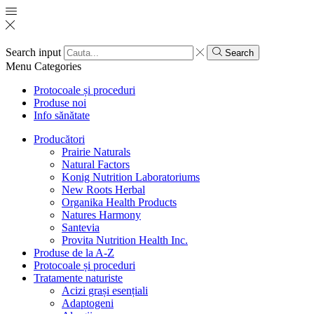
Search input
Search
Menu
Categories
Protocoale și proceduri
Produse noi
Info sănătate
Producători
Prairie Naturals
Natural Factors
Konig Nutrition Laboratoriums
New Roots Herbal
Organika Health Products
Natures Harmony
Santevia
Provita Nutrition Health Inc.
Produse de la A-Z
Protocoale și proceduri
Tratamente naturiste
Acizi grași esențiali
Adaptogeni