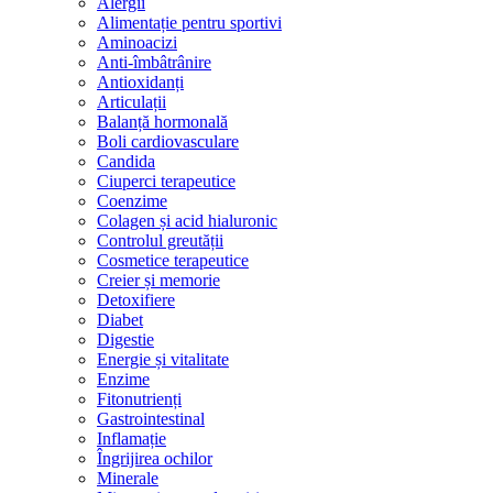
Alergii
Alimentație pentru sportivi
Aminoacizi
Anti-îmbâtrânire
Antioxidanți
Articulații
Balanță hormonală
Boli cardiovasculare
Candida
Ciuperci terapeutice
Coenzime
Colagen și acid hialuronic
Controlul greutății
Cosmetice terapeutice
Creier și memorie
Detoxifiere
Diabet
Digestie
Energie și vitalitate
Enzime
Fitonutrienți
Gastrointestinal
Inflamație
Îngrijirea ochilor
Minerale