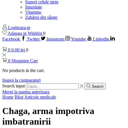
Suport celule stem
Imunitate
Vitamine
Zahărul din sânge
Logheaza-te
Adauga in Wishlist
0
Facebook
Twitter
Instagram
Youtube
Linkedin
0
0.00
lei
0
0
Shopping Cart
No products in the cart.
Inapoi la cumparaturi
Search input
Search
Mergi la pagina anterioara
Home
Blog
Articole medicale
Chaga, arma impotriva
imbatranirii