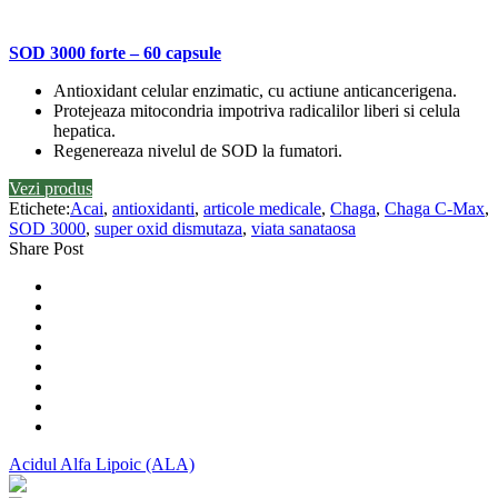
SOD 3000 forte – 60 capsule
Antioxidant celular enzimatic, cu actiune anticancerigena.
Protejeaza mitocondria impotriva radicalilor liberi si celula
hepatica.
Regenereaza nivelul de SOD la fumatori.
Vezi produs
Etichete:
Acai
,
antioxidanti
,
articole medicale
,
Chaga
,
Chaga C-Max
,
SOD 3000
,
super oxid dismutaza
,
viata sanataosa
Share Post
Acidul Alfa Lipoic (ALA)