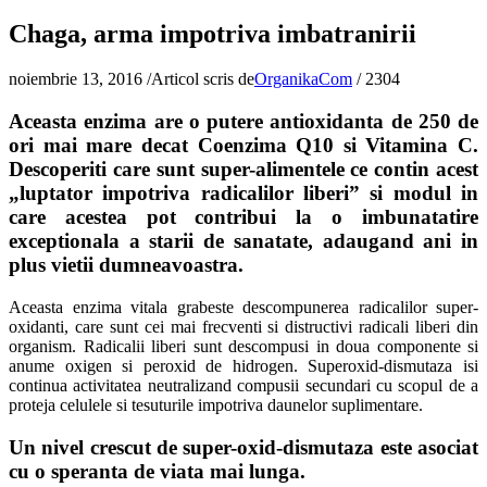
Chaga, arma impotriva imbatranirii
noiembrie 13, 2016
/
Articol scris de
OrganikaCom
/
2304
Aceasta enzima are o putere antioxidanta de 250 de
ori mai mare decat Coenzima Q10 si Vitamina C.
Descoperiti care sunt super-alimentele ce contin acest
„luptator impotriva radicalilor liberi” si modul in
care acestea pot contribui la o imbunatatire
exceptionala a starii de sanatate, adaugand ani in
plus vietii dumneavoastra.
Aceasta enzima vitala grabeste descompunerea radicalilor super-
oxidanti, care sunt cei mai frecventi si distructivi radicali liberi din
organism. Radicalii liberi sunt descompusi in doua componente si
anume oxigen si peroxid de hidrogen. Superoxid-dismutaza isi
continua activitatea neutralizand compusii secundari cu scopul de a
proteja celulele si tesuturile impotriva daunelor suplimentare.
Un nivel crescut de super-oxid-dismutaza este asociat
cu o speranta de viata mai lunga.