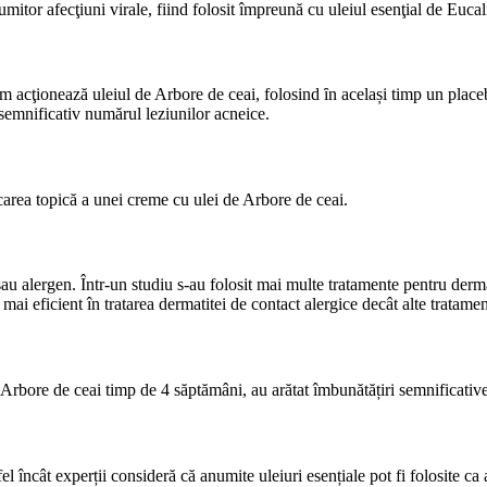
umitor afecţiuni virale, fiind folosit împreună cu uleiul esenţial de Eucali
 acţionează uleiul de Arbore de ceai, folosind ȋn același timp un placebo 
semnificativ numărul leziunilor acneice.
icarea topică a unei creme cu ulei de Arbore de ceai.
u alergen. Într-un studiu s-au folosit mai multe tratamente pentru dermat
mai eficient în tratarea dermatitei de contact alergice decât alte tratamen
 Arbore de ceai timp de 4 săptămâni, au arătat îmbunătățiri semnificati
el încât experții consideră că anumite uleiuri esențiale pot fi folosite ca 