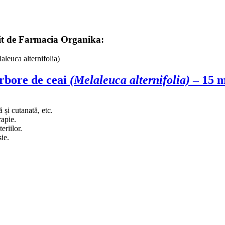
rit de Farmacia Organika:
Arbore de ceai
(Melaleuca alternifolia)
– 15 
 și cutanată, etc.
rapie.
eriilor.
sie.