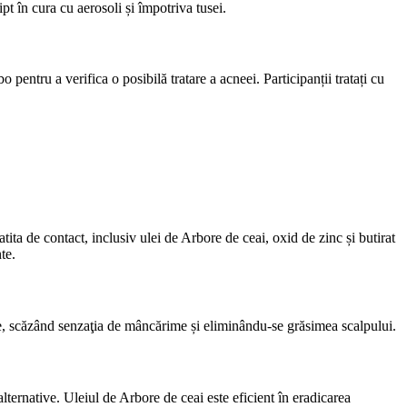
pt în cura cu aerosoli și împotriva tusei.
pentru a verifica o posibilă tratare a acneei. Participanții tratați cu
ita de contact, inclusiv ulei de Arbore de ceai, oxid de zinc și butirat
te.
ve, scăzând senzaţia de mâncărime și eliminându-se grăsimea scalpului.
alternative. Uleiul de Arbore de ceai este eficient în eradicarea