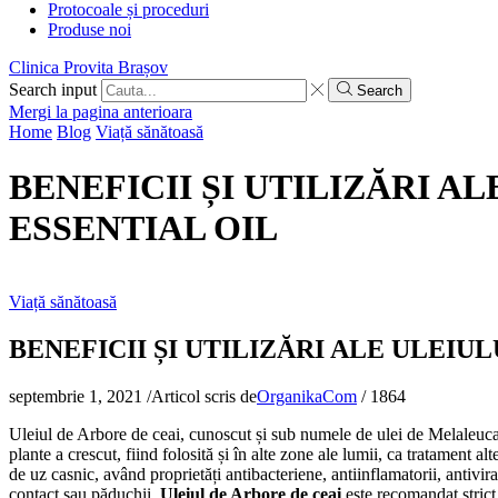
Protocoale și proceduri
Produse noi
Clinica Provita Brașov
Search input
Search
Mergi la pagina anterioara
Home
Blog
Viață sănătoasă
BENEFICII ȘI UTILIZĂRI A
ESSENTIAL OIL
Viață sănătoasă
BENEFICII ȘI UTILIZĂRI ALE ULEIU
septembrie 1, 2021
/
Articol scris de
OrganikaCom
/
1864
Uleiul de Arbore de ceai, cunoscut și sub numele de ulei de Melaleuca, 
plante a crescut, fiind folosită și în alte zone ale lumii, ca tratament a
de uz casnic, având proprietăți antibacteriene, antiinflamatorii, antivir
contact sau păduchii.
Uleiul de Arbore de ceai
este recomandat strict 