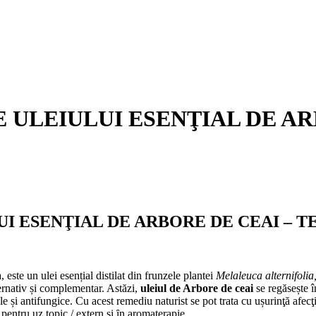
LE ULEIULUI ESENŢIAL DE A
LUI ESENŢIAL DE ARBORE DE CEAI – T
este un ulei esențial distilat din frunzele plantei
Melaleuca alternifolia
lternativ și complementar. Astăzi,
uleiul de Arbore de ceai
se regăsește 
ale și antifungice. Cu acest remediu naturist se pot trata cu ușurinţă afec
pentru uz topic / extern și ȋn aromaterapie.