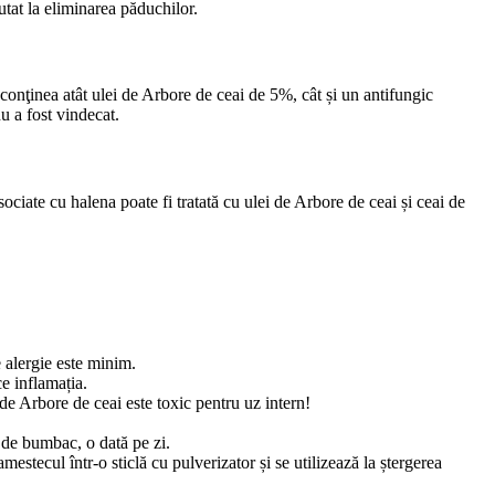
utat la eliminarea păduchilor.
conţinea atât ulei de Arbore de ceai de 5%, cât și un antifungic
u a fost vindecat.
sociate cu halena poate fi tratată cu ulei de Arbore de ceai și ceai de
e alergie este minim.
e inflamația.
de Arbore de ceai este toxic pentru uz intern!
 de bumbac, o dată pe zi.
estecul într-o sticlă cu pulverizator și se utilizează la ștergerea