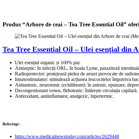
Produs “Arbore de ceai – Tea Tree Essential Oil” ofe
Tea Tree Essential Oil – Ulei esențial din 
Ulei esențial organic și 100% pur.
Antiseptic: în infecții ORL, în boala Lyme, parazitoză intestinală
Radioprotector: protejează pielea de arsuri provocate de radiote
Imunostimulator: stimulează acțiunea leucocitelor împotriva bact
Antiastenic, neurotonic (echilibrant): în astenie, epuizare, depre
Decongestionant venos, flebotonic: întărește circulația capilară.
Antioxidant, antiinflamator, analgezic, hipertermic.
Referinţe:
https://www.medicalnewstoday.com/articles/262944#