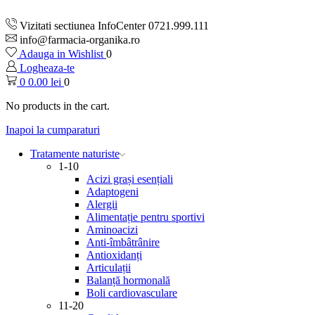
Vizitati sectiunea InfoCenter 0721.999.111
info@farmacia-organika.ro
Adauga in Wishlist
0
Logheaza-te
0
0.00
lei
0
No products in the cart.
Inapoi la cumparaturi
Tratamente naturiste
1-10
Acizi grași esențiali
Adaptogeni
Alergii
Alimentație pentru sportivi
Aminoacizi
Anti-îmbâtrânire
Antioxidanți
Articulații
Balanță hormonală
Boli cardiovasculare
11-20