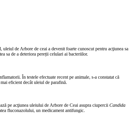
XI, uleiul de Arbore de ceai a devenit foarte cunoscut pentru acţiunea sa
 sa de a deteriora pereții celulari ai bacteriilor.
flamatorii. În testele efectuate recent pe animale, s-a constatat că
mai eficient decât uleiul de parafină.
trează pe acţiunea uleiului de Arbore de Ceai asupra ciupercii
Candida
itatea fluconazolului, un medicament antifungic.