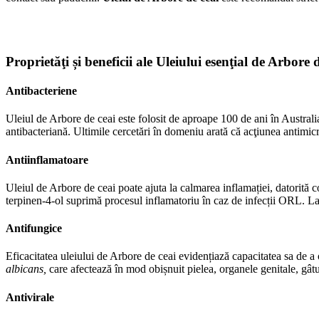
Proprietăţi și beneficii ale Uleiului esenţial de Arbore d
Antibacteriene
Uleiul de Arbore de ceai este folosit de aproape 100 de ani în Australia
antibacteriană. Ultimile cercetări în domeniu arată că acţiunea antimicro
Antiinflamatoare
Uleiul de Arbore de ceai poate ajuta la calmarea inflamației, datorită co
terpinen-4-ol suprimă procesul inflamatoriu în caz de infecții ORL. La o
Antifungice
Eficacitatea uleiului de Arbore de ceai evidențiază capacitatea sa de a 
albicans,
care afectează în mod obișnuit pielea, organele genitale, gâtu
Antivirale