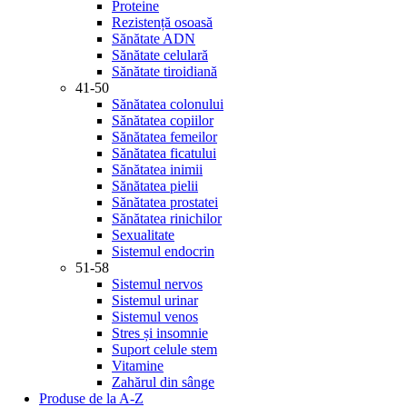
Proteine
Rezistență osoasă
Sănătate ADN
Sănătate celulară
Sănătate tiroidiană
41-50
Sănătatea colonului
Sănătatea copiilor
Sănătatea femeilor
Sănătatea ficatului
Sănătatea inimii
Sănătatea pielii
Sănătatea prostatei
Sănătatea rinichilor
Sexualitate
Sistemul endocrin
51-58
Sistemul nervos
Sistemul urinar
Sistemul venos
Stres și insomnie
Suport celule stem
Vitamine
Zahărul din sânge
Produse de la A-Z