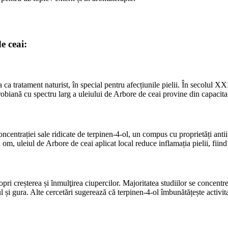
e ceai:
 ca tratament naturist, în special pentru afecțiunile pielii. În secolul X
biană cu spectru larg a uleiului de Arbore de ceai provine din capacitatea
ncentrației sale ridicate de terpinen-4-ol, un compus cu proprietăți antiin
m, uleiul de Arbore de ceai aplicat local reduce inflamația pielii, fiind 
opri creșterea și ȋnmulţirea ciupercilor. Majoritatea studiilor se concen
l și gura. Alte cercetări sugerează că terpinen-4-ol îmbunătățește activ