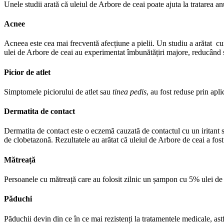
Unele studii arată că uleiul de Arbore de ceai poate ajuta la tratarea an
Acnee
Acneea este cea mai frecventă afecțiune a pielii. Un studiu a arătat cum
ulei de Arbore de ceai au experimentat îmbunătățiri majore, reducând 
Picior de atlet
Simptomele piciorului de atlet sau
tinea pedis
, au fost reduse prin apl
Dermatita de contact
Dermatita de contact este o eczemă cauzată de contactul cu un iritant sa
de clobetazonă. Rezultatele au arătat că uleiul de Arbore de ceai a fost 
Mătreață
Persoanele cu mătreață care au folosit zilnic un șampon cu 5% ulei de
Păduchi
Păduchii devin din ce în ce mai rezistenți la tratamentele medicale, astf