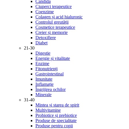
Candida
Ciuperci terapeutice
Coenzime
Colagen și acid hialuronic
Controlul greutății
Cosmetice terapeutice
Creier și memorie
Detoxifiere
Diabet
21-30
Digestie
Energie și vitalitate
Enzime
Fitonutrienți
Gastrointestinal
Imunitate
Inflamație
Îngrijirea ochilor
Minerale
31-40
Mintea și starea de spirit
Multivitamine
Probiotice și prebiotice
Produse de specialitate
Produse pentru copii