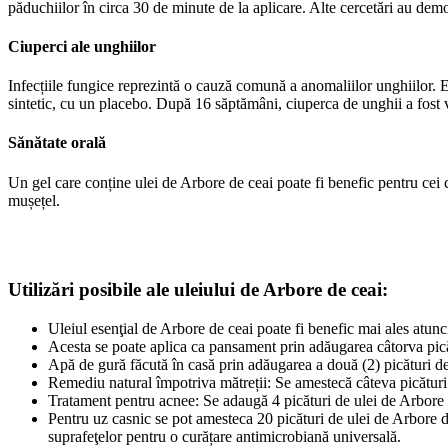
păduchiilor în circa 30 de minute de la aplicare. Alte cercetări au dem
Ciuperci ale unghiilor
Infecțiile fungice reprezintă o cauză comună a anomaliilor unghiilor. E
sintetic, cu un placebo. După 16 săptămâni, ciuperca de unghii a fost 
Sănătate orală
Un gel care conține ulei de Arbore de ceai poate fi benefic pentru cei cu
mușețel.
Utilizări posibile ale uleiului de Arbore de ceai:
Uleiul esenţial de Arbore de ceai poate fi benefic mai ales atunc
Acesta se poate aplica ca pansament prin adăugarea câtorva picătu
Apă de gură făcută în casă prin adăugarea a două (2) picături de 
Remediu natural împotriva mătreții: Se amestecă câteva picături 
Tratament pentru acnee: Se adaugă 4 picături de ulei de Arbore 
Pentru uz casnic se pot amesteca 20 picături de ulei de Arbore de 
suprafeţelor pentru o curățare antimicrobiană universală.