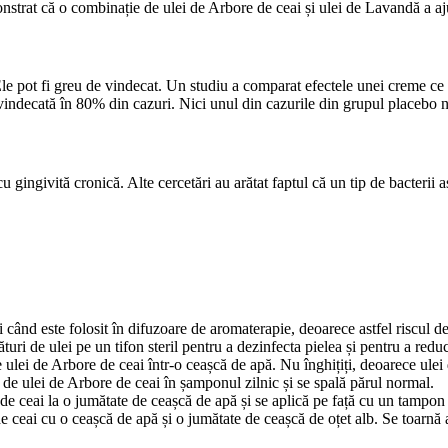
onstrat că o combinație de ulei de Arbore de ceai și ulei de Lavandă a aj
le pot fi greu de vindecat. Un studiu a comparat efectele unei creme ce 
vindecată în 80% din cazuri. Nici unul din cazurile din grupul placebo n
 gingivită cronică. Alte cercetări au arătat faptul că un tip de bacterii a
i când este folosit în difuzoare de aromaterapie, deoarece astfel riscul d
ri de ulei pe un tifon steril pentru a dezinfecta pielea și pentru a reduc
ulei de Arbore de ceai într-o ceașcă de apă. Nu înghițiți, deoarece ulei 
de ulei de Arbore de ceai în șamponul zilnic și se spală părul normal.
de ceai la o jumătate de ceașcă de apă și se aplică pe față cu un tampon
ceai cu o ceașcă de apă și o jumătate de ceașcă de oțet alb. Se toarnă am